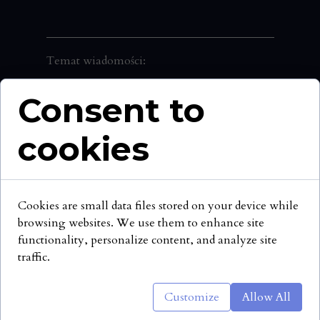
Temat wiadomości:
Consent to
Wiadomość:
cookies
Cookies are small data files stored on your device while
browsing websites. We use them to enhance site
functionality, personalize content, and analyze site
traffic.
WYŚLIJ
Customize
Allow All