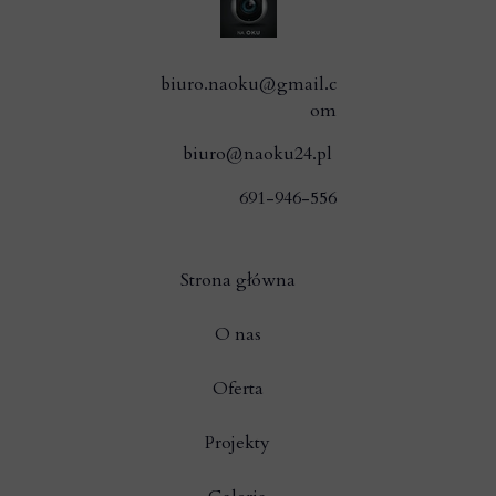
biuro.naoku@gmail.c
om
biuro@naoku24.pl
691-946-556
Strona główna
O nas
Oferta
Projekty