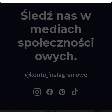
Śledź nas w
mediach
społeczności
owych.
@konto_instagramowe